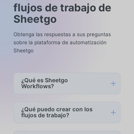
flujos de trabajo de
Sheetgo
Obtenga las respuestas a sus preguntas
sobre la plataforma de automatización
Sheetgo
¿Qué es Sheetgo
L
Workflows?
Sheetgo Workflows
es una plataforma
para crear procesos de automatización
¿Qué puedo crear con los
L
estructurados y de varios pasos
flujos de trabajo?
utilizando hojas de cálculo y
Puede automatizar procesos
herramientas conectadas. Un flujo de