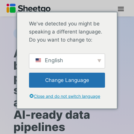
We've detected you might be
speaking a different language.
Sheetgo Workflows
Do you want to change to:
Automate your
English
business
processes with
Change Language
spreadsheets —
Close and do not switch language
and turn them into
AI-ready data
pipelines