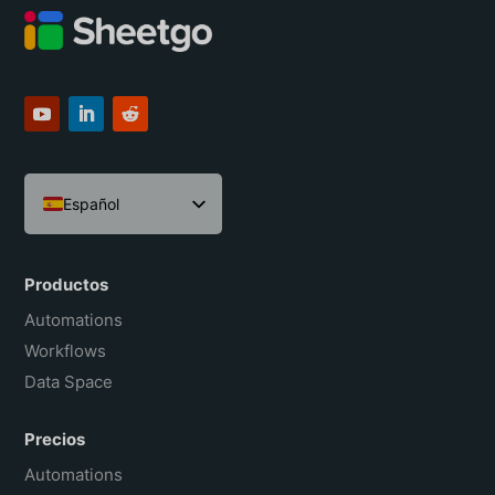
suficiente.
Español
English
Português do Brasil
Productos
Français
Automations
Workflows
Data Space
Precios
Automations