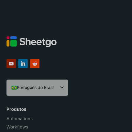
Português do Brasil
English
Español
Produtos
Français
Automations
Workflows