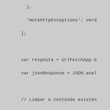
    },

'muteHttpExceptions'
: 
verdadei
  };

var
 resposta = 
UrlFetchApp
.
busca
var
 jsonResponse = 
JSON
.
analisar
// Limpar o conteúdo existente