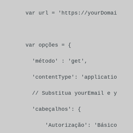
var
 url = 
'https://yourDomain.at
var
 opções = {

'método'
 : 
'get'
,

'contentType'
: 
'application/js
// Substitua yourEmail e yourA
'cabeçalhos'
: {

'Autorização'
: 
'Básico '
 +