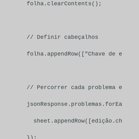
  folha.
clearContents
();

// Definir cabeçalhos
  folha.
appendRow
([
"Chave de emiss
// Percorrer cada problema e ane
  jsonResponse.
problemas
.
forEach
(
f
    sheet.
appendRow
([edição.
chave
,
  });
