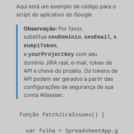
Aqui está um exemplo de código para o
script do aplicativo do Google
Observação:
Por favor,
substitua
,
,
seuDomínio
seuEmail
s
,
euApiToken
e
com seu
yourProjectKey
domínio JIRA real, e-mail, token de
API e chave do projeto. Os tokens de
API podem ser gerados a partir das
configurações de segurança de sua
conta Atlassian.
função
fetchJiraIssues
(
) {

var
 folha = 
SpreadsheetApp
.
getAc