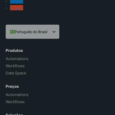
Seguir
Seguir
Português do Brasil
English
Español
Produtos
Français
Automations
Workflows
Data Space
Preços
Automations
Workflows