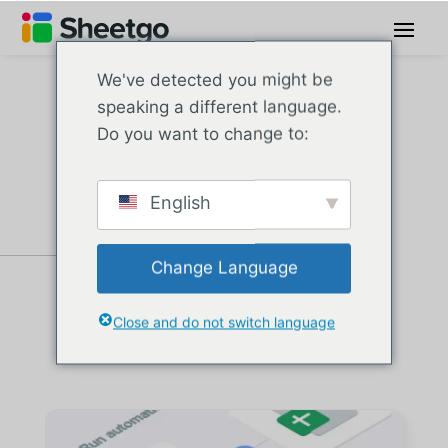
We've detected you might be
speaking a different language.
Do you want to change to:
Artigos de
formulários
English
Change Language
Close and do not switch language