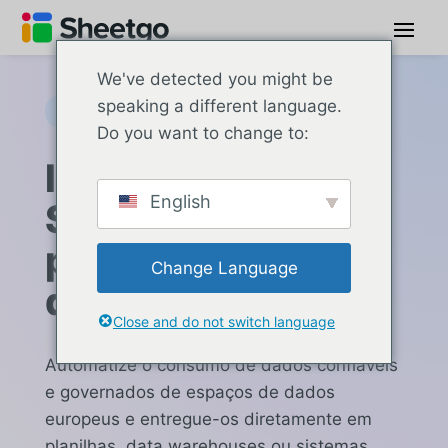
We've detected you might be
speaking a different language.
Integração de espaços de dados
Do you want to change to:
Integre o Data
English
Spaces ao seu
pipeline de dados
Change Language
de planilha
Close and do not switch language
Automatize o consumo de dados confiáveis
e governados de espaços de dados
europeus e entregue-os diretamente em
planilhas, data warehouses ou sistemas