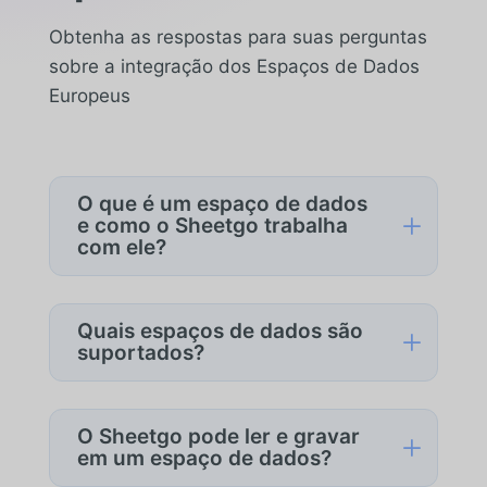
Obtenha as respostas para suas perguntas
sobre a integração dos Espaços de Dados
Europeus
O que é um espaço de dados
L
e como o Sheetgo trabalha
com ele?
Um espaço de dados é um ambiente
governado em que as organizações
Quais espaços de dados são
L
compartilham e consomem dados com
suportados?
segurança, de acordo com regras e
O Sheetgo foi projetado para se integrar
padrões definidos. O Sheetgo se
aos espaços de dados europeus que
conecta a espaços de dados como
O Sheetgo pode ler e gravar
L
seguem estruturas reconhecidas de
consumidor ou provedor de dados,
em um espaço de dados?
governança e interoperabilidade. A
permitindo que as organizações