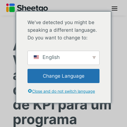
We've detected you might be
speaking a different language.
Do you want to change to:
Acelerador
WOW: Sistema
English
automatizado
Change Language
de relatórios
Close and do not switch language
de KPI para um
programa