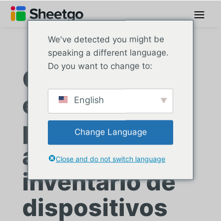
We've detected you might be
speaking a different language.
Do you want to change to:
O distrito
escolar
English
público
Change Language
automatiza o
Close and do not switch language
inventário de
dispositivos