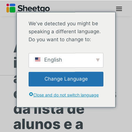
We've detected you might be
speaking a different language.
Do you want to change to:
A escola
independente
English
automatiza as
Change Language
comunicações
Close and do not switch language
da lista de
alunos e a