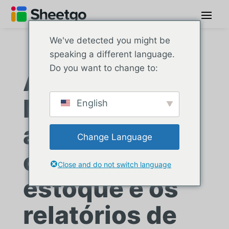
We've detected you might be
speaking a different language.
Do you want to change to:
A editora líder
Macmillan
English
automatiza o
Change Language
controle de
Close and do not switch language
estoque e os
relatórios de