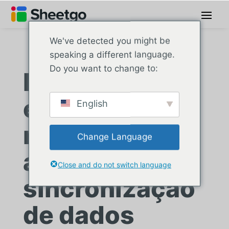
We've detected you might be
speaking a different language.
Do you want to change to:
Líder global
em energia
English
renovável
Change Language
automatiza a
Close and do not switch language
sincronização
de dados