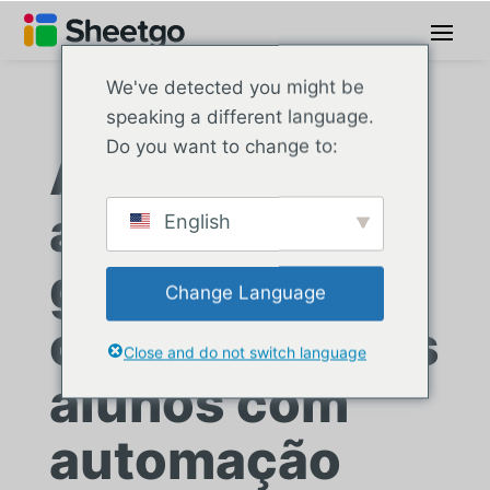
We've detected you might be
speaking a different language.
Do you want to change to:
A escola
agiliza o
English
gerenciament
Change Language
o de dados dos
Close and do not switch language
alunos com
automação