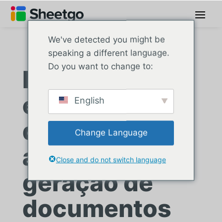
We've detected you might be
speaking a different language.
Do you want to change to:
Empresa líder
em tecnologia
English
de RH
Change Language
automatiza a
Close and do not switch language
geração de
documentos