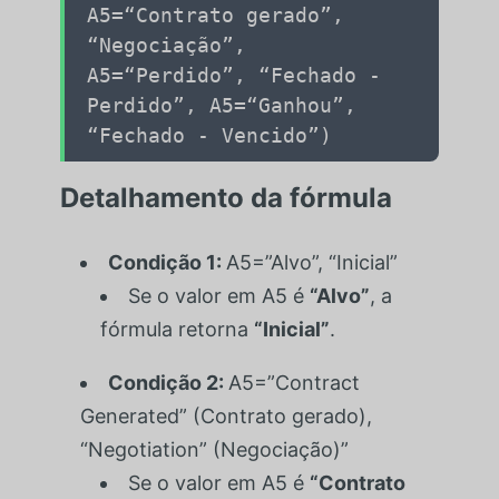
A5
=
“Contrato gerado”
,
“Negociação”
,
A5
=
“Perdido”
,
“Fechado -
Perdido”
,
A5
=
“Ganhou”
,
“Fechado - Vencido”
)
Detalhamento da fórmula
Condição 1:
A5=”Alvo”, “Inicial”
Se o valor em
A5
é
“Alvo”
, a
fórmula retorna
“Inicial”
.
Condição 2:
A5=”Contract
Generated” (Contrato gerado),
“Negotiation” (Negociação)”
Se o valor em
A5
é
“Contrato