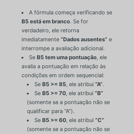
A fórmula começa verificando se
B5 está em branco
. Se for
verdadeiro, ele retorna
imediatamente
“Dados ausentes”
e
interrompe a avaliação adicional.
Se
B5 tem uma pontuação
, ele
avalia a pontuação em relação às
condições em ordem sequencial:
Se
B5 >= 85
, ele atribui
“A”
.
Se
B5 >= 70
, ele atribui
“B”
(somente se a pontuação não se
qualificar para “A”).
Se
B5 >= 60
, ele atribui
“C”
(somente se a pontuação não se