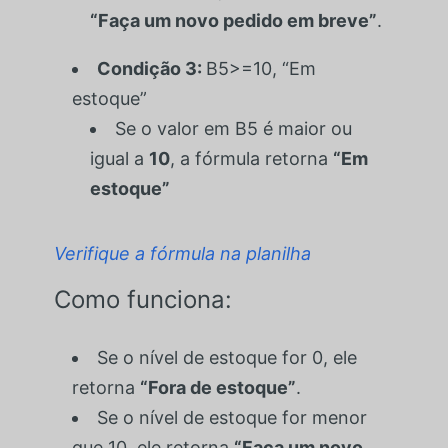
“Faça um novo pedido em breve”
.
Condição 3:
B5>=10, “Em
estoque”
Se o valor em
B5
é maior ou
igual a
10
, a fórmula retorna
“Em
estoque”
Verifique a fórmula na planilha
Como funciona:
Se o nível de estoque for
0
, ele
retorna
“Fora de estoque”
.
Se o nível de estoque for menor
que
10
, ele retorna
“Faça um novo