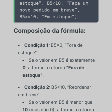
estoque”
,
B5
<
10
,
“Faça um
novo pedido em breve”
,
B5
>=
10
,
“Em estoque”
)
Composição da fórmula:
Condição 1:
B5=0, “Fora de
estoque”
Se o valor em
B5
é exatamente
0
, a fórmula retorna
“Fora de
estoque”
.
Condição 2:
B5<10, “Reordenar
em breve”
Se o valor em
B5
é menor que
10
(mas não 0), a fórmula retorna