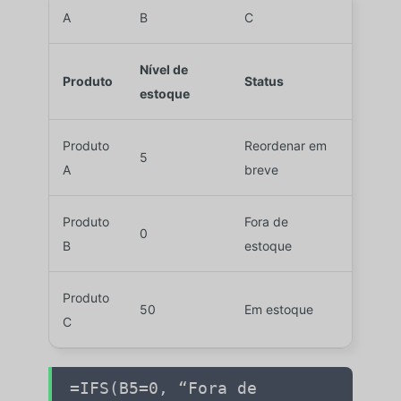
A
B
C
Nível de
Produto
Status
estoque
Produto
Reordenar em
5
A
breve
Produto
Fora de
0
B
estoque
Produto
50
Em estoque
C
=IFS(
B5
=
0
,
“Fora de