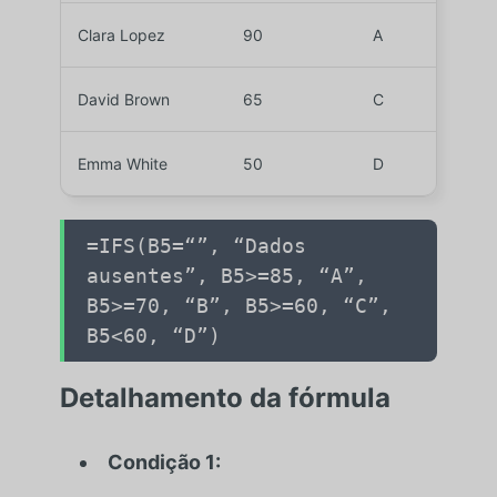
Clara Lopez
90
A
David Brown
65
C
Emma White
50
D
=IFS(
B5
=
“”
,
“Dados
ausentes”
,
B5
>=
85
,
“A”
,
B5
>=
70
,
“B”
,
B5
>=
60
,
“C”
,
B5
<
60
,
“D”
)
Detalhamento da fórmula
Condição 1: