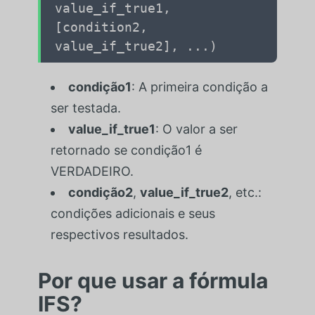
value_if_true1,
[condition2,
value_if_true2], ...)
condição1
: A primeira condição a
ser testada.
value_if_true1
: O valor a ser
retornado se
condição1
é
VERDADEIRO.
condição2
,
value_if_true2
, etc.:
condições adicionais e seus
respectivos resultados.
Por que usar a fórmula
IFS?