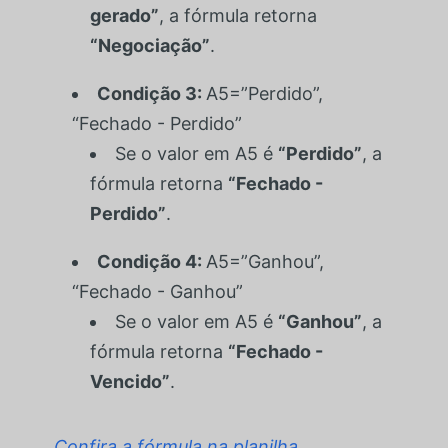
gerado”
, a fórmula retorna
“Negociação”
.
Condição 3:
A5=”Perdido”,
“Fechado - Perdido”
Se o valor em
A5
é
“Perdido”
, a
fórmula retorna
“Fechado -
Perdido”
.
Condição 4:
A5=”Ganhou”,
“Fechado - Ganhou”
Se o valor em
A5
é
“Ganhou”
, a
fórmula retorna
“Fechado -
Vencido”
.
Confira a fórmula na planilha