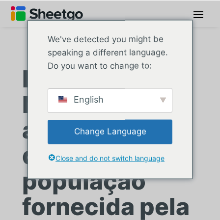
We've detected you might be
speaking a different language.
Do you want to change to:
BeBetting:
Manipulação
English
automatizada
Change Language
de planilhas e
Close and do not switch language
população
fornecida pela