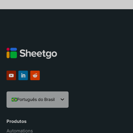
Português do Brasil
English
Español
Produtos
Français
Automations