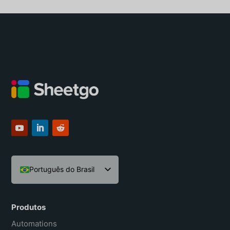
Português do Brasil
English
Español
Produtos
Français
Automations