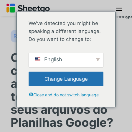
We've detected you might be
speaking a different language.
Recursos do Planilhas Google
Do you want to change to:
Como
English
compartilhar
Change Language
apenas
temporariamente
Close and do not switch language
seus arquivos do
Planilhas Google?