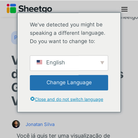
We've detected you might be
speaking a different language.
Processos de negócios
Do you want to change to:
Visualização de
English
dados do Planilhas
Change Language
Google com o
Visible
Close and do not switch language
Jonatan Silva
Você já quis ter uma visualização de