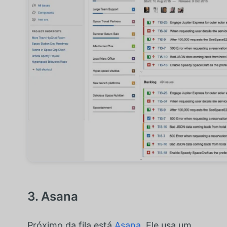
3. Asana
Próximo da fila está
Asana
. Ele usa um