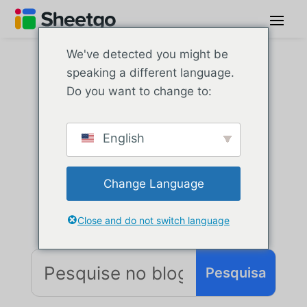
We've detected you might be
speaking a different language.
Do you want to change to:
Blog da
Sheetgo
English
Change Language
Seu recurso de referência para todos os
assuntos relacionados a planilhas
Close and do not switch language