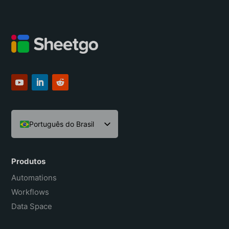
Português do Brasil
English
Español
Produtos
Français
Automations
Workflows
Data Space