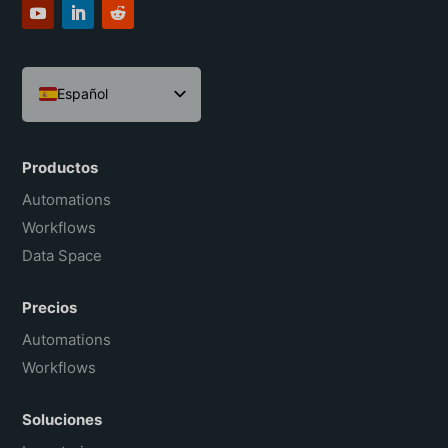
Español
English
Português do Brasil
Productos
Français
Automations
Workflows
Data Space
Precios
Automations
Workflows
Soluciones