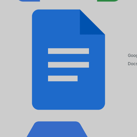
Goo
Doc