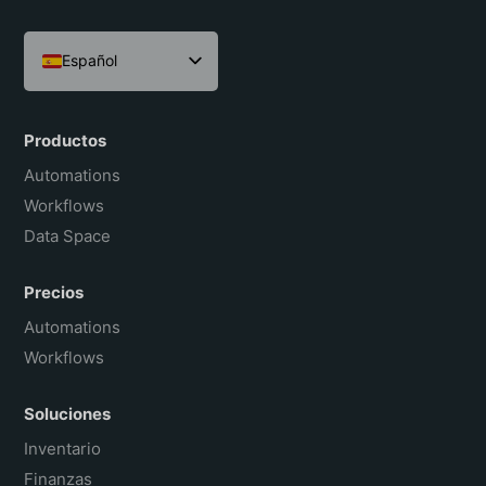
Español
English
Português do Brasil
Productos
Français
Automations
Workflows
Data Space
Precios
Automations
Workflows
Soluciones
Inventario
Finanzas