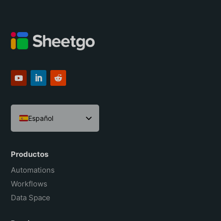
Español
English
Português do Brasil
Productos
Français
Automations
Workflows
Data Space