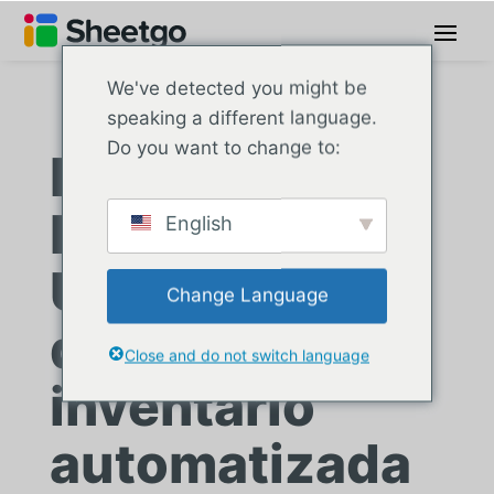
We've detected you might be
speaking a different language.
Do you want to change to:
Bagels and
Beans IJdock:
English
Una solución
Change Language
de gestión de
Close and do not switch language
inventario
automatizada