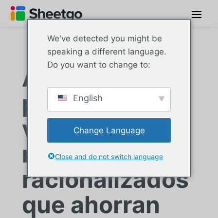
We've detected you might be
speaking a different language.
Do you want to change to:
AllWins:
procesos de
English
ventas y
Change Language
marketing
Close and do not switch language
racionalizados
que ahorran