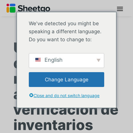
We've detected you might be
speaking a different language.
Do you want to change to:
Una empresa
de mobiliario
English
robotizado
Change Language
automatiza la
Close and do not switch language
verificación de
inventarios