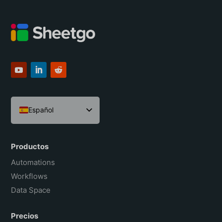
Español
English
Português do Brasil
Productos
Français
Automations
Workflows
Data Space
Precios