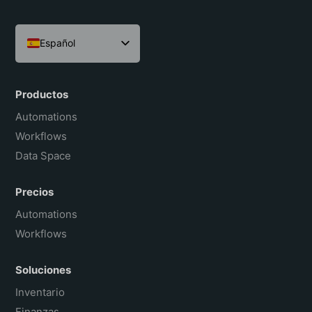
Español
English
Português do Brasil
Productos
Français
Automations
Workflows
Data Space
Precios
Automations
Workflows
Soluciones
Inventario
Finanzas