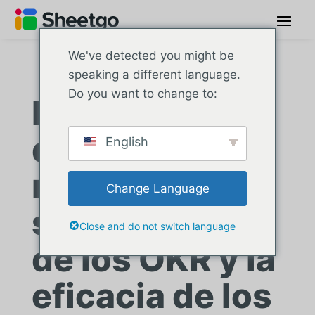
We've detected you might be
speaking a different language.
Do you want to change to:
El proveedor
de software
English
mejora el
Change Language
seguimiento
Close and do not switch language
de los OKR y la
eficacia de los