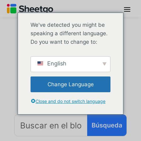
We've detected you might be
speaking a different language.
Do you want to change to:
Blog de
Sheetgo
English
Change Language
Tu recurso para todo lo relacionado con
hojas de cálculo
Close and do not switch language