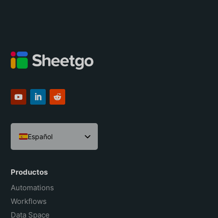
Español
English
Português do Brasil
Productos
Français
Automations
Workflows
Data Space