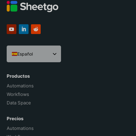
Español
English
Português do Brasil
Productos
Français
Automations
Workflows
Data Space
Precios
Automations